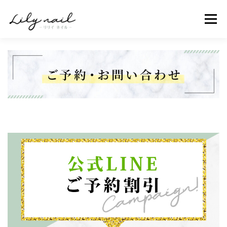
コ
メニュ
ン
テ
ン
ホーム
メニュー・料金
お客様の声・口コミ
ツ
へ
ス
ネイルギャラリー
ネイリスト紹介
アクセス
キ
ッ
プ
ご予約・お問合せ